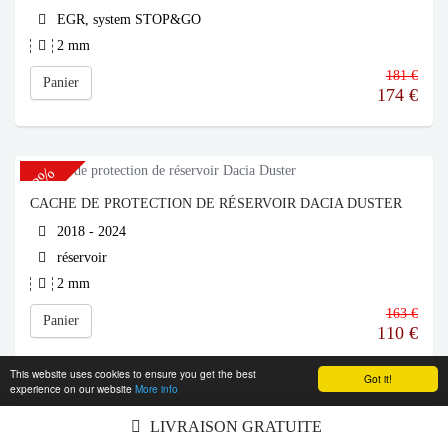
EGR, system STOP&GO
2 mm
181 €
Panier
174
€
-33%
CACHE DE PROTECTION DE RÉSERVOIR DACIA DUSTER
2018 - 2024
réservoir
2 mm
163 €
Panier
110
€
This website uses cookies to ensure you get the best
Got it!
experience on our website
More info
-26%
LIVRAISON GRATUITE
CACHE DE PROTECTION DU DIFFÉRENTIEL - RWD DACIA