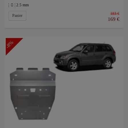
2.5 mm
183 €
Panier
169
€
-8%