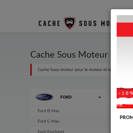
Cache Sous Moteur Métal
Cache Sous moteur pour le moteur et la boîte de vites
Marques
-8%
FORD
Ford B-Max
PROM
Ford C-Max
Ford EcoSport