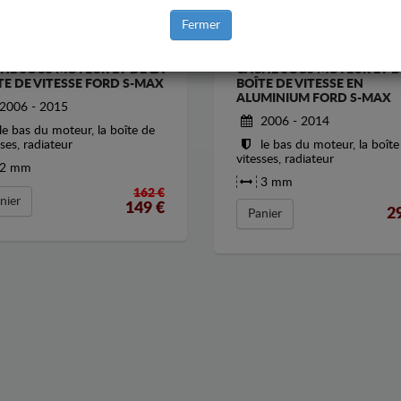
Fermer
HE SOUS MOTEUR ET DE LA
CACHE SOUS MOTEUR ET D
TE DE VITESSE FORD S-MAX
BOÎTE DE VITESSE EN
ALUMINIUM FORD S-MAX
2006 - 2015
2006 - 2014
le bas du moteur, la boîte de
sses, radiateur
le bas du moteur, la boîte
vitesses, radiateur
2 mm
3 mm
162 €
nier
149
€
2
Panier