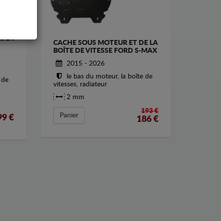
E LA
CACHE SOUS MOTEUR ET DE LA
BOÎTE DE VITESSE FORD S-MAX
2015 - 2026
le bas du moteur, la boîte de
 de
vitesses, radiateur
2 mm
193 €
Panier
99
€
186
€