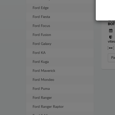
Ford Edge
Ford Fiesta
CAC
BOÎ
Ford Focus
Ford Fusion
vite
Ford Galaxy
Ford KA
Pa
Ford Kuga
Ford Maverick
Ford Mondeo
Ford Puma
Ford Ranger
Ford Ranger Raptor