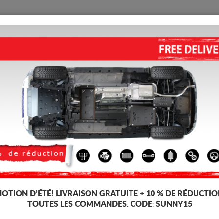
PROTECTION
ACCUEIL
LIVRAISON
AVIS
lique Ford S-Max
ses, dédiée aux voitures Ford S-Max. Il est monté sans modifications sur l
OTION D’ÉTÉ!
LIVRAISON GRATUITE + 10 % DE RÉDUCTIO
TOUTES LES COMMANDES. CODE:
SUNNY15