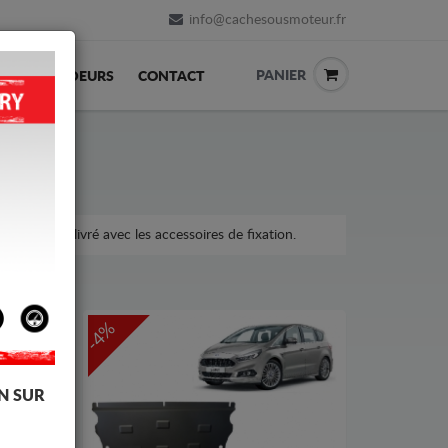
info@cachesousmoteur.fr
PANIER
REVENDEURS
CONTACT
a voiture, livré avec les accessoires de fixation.
-4%
N SUR