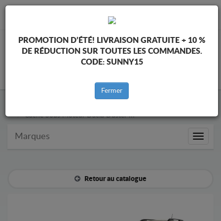
info@cachesousmoteur.fr
PROMOTION D’ÉTÉ!
LIVRAISON GRATUITE + 10 %
DE RÉDUCTION SUR TOUTES LES COMMANDES.
CODE:
SUNNY15
PANIER
Fermer
Cache Sous Moteur Dacia
Cache Sous Moteur Dacia Duster III
Marques
Marque
Retour au catalogue