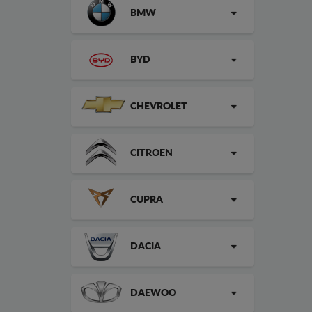
BMW
BYD
CHEVROLET
CITROEN
CUPRA
DACIA
DAEWOO