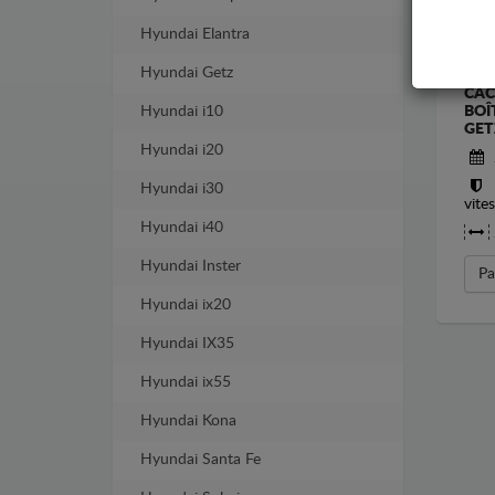
Hyundai Elantra
Hyundai Getz
CAC
Hyundai i10
BOÎ
GET
Hyundai i20
Hyundai i30
vite
Hyundai i40
Hyundai Inster
Pa
Hyundai ix20
Hyundai IX35
Hyundai ix55
Hyundai Kona
Hyundai Santa Fe