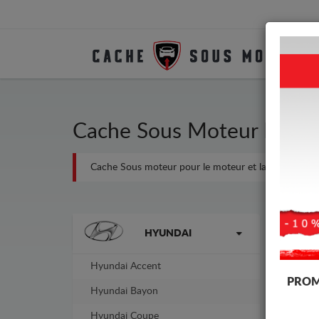
Cache Sous Moteur Métal
Cache Sous moteur pour le moteur et la boîte de vites
Marques
-16%
HYUNDAI
Hyundai Accent
PROM
Hyundai Bayon
Hyundai Coupe