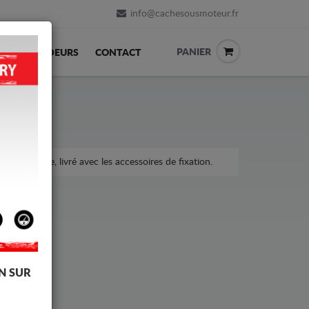
info@cachesousmoteur.fr
PANIER
REVENDEURS
CONTACT
 la voiture, livré avec les accessoires de fixation.
N SUR