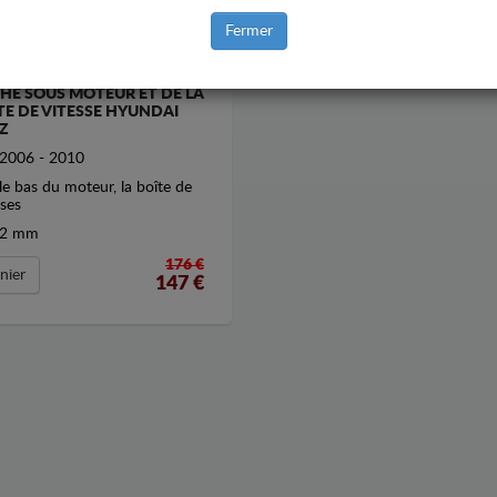
Fermer
HE SOUS MOTEUR ET DE LA
TE DE VITESSE HYUNDAI
Z
2006 - 2010
le bas du moteur, la boîte de
sses
2 mm
176 €
nier
147
€