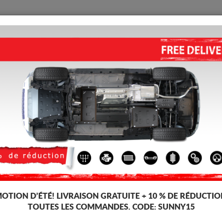
PROTECTION
ACCUEIL
LIVRAISON
AVIS
lique Hyundai Getz
ses, dédiée aux voitures Hyundai Getz. Il est monté sans modifications sur
OTION D’ÉTÉ!
LIVRAISON GRATUITE + 10 % DE RÉDUCTIO
TOUTES LES COMMANDES. CODE:
SUNNY15