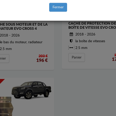
Fermer
CACHE DE PROTECTION DE
HE SOUS MOTEUR ET DE LA
BOÎTE DE VITESSE EVO CRO
IATEUR EVO CROSS 4
2018 - 2026
2018 - 2026
la boîte de vitesses
le bas du moteur, radiateur
2.5 mm
2.5 mm
203 €
Panier
nier
1
196
€