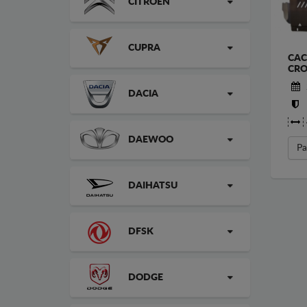
CITROEN
CUPRA
CAC
CRO
DACIA
DAEWOO
Pa
DAIHATSU
DFSK
DODGE