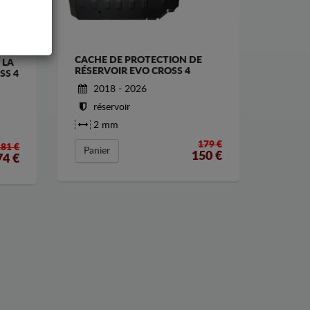
CACHE DE PROTECTION DE
 LA
RÉSERVOIR EVO CROSS 4
SS 4
2018 - 2026
réservoir
2 mm
179 €
181 €
Panier
150
€
74
€