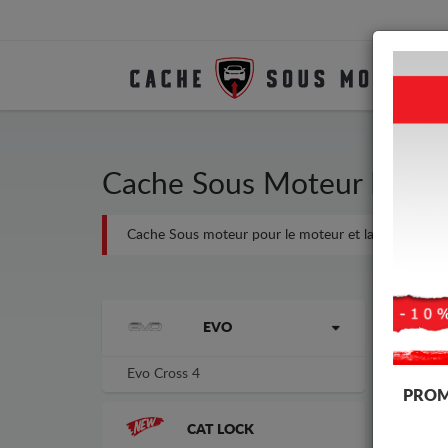
Cache Sous Moteur Métall
Cache Sous moteur pour le moteur et la boîte de vites
Marques
-3%
EVO
Evo Cross 4
PROM
CAT LOCK