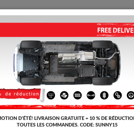
PROTECTION
ACCUEIL
LIVRAISON
AVIS
ique Evo Cross 4
ses, dédiée aux voitures Evo Cross 4. Il est monté sans modifications sur l
-4%
OTION D’ÉTÉ!
LIVRAISON GRATUITE + 10 % DE RÉDUCTIO
TOUTES LES COMMANDES. CODE:
SUNNY15