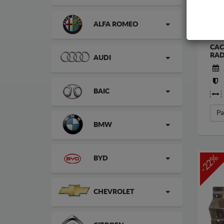
ALFA ROMEO
CAC
RAD
AUDI
BAIC
Pa
BMW
-22%
BYD
CHEVROLET