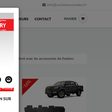
info@cachesousmoteur.fr
PANIER
REVENDEURS
CONTACT
a voiture, livré avec les accessoires de fixation.
-16%
N SUR