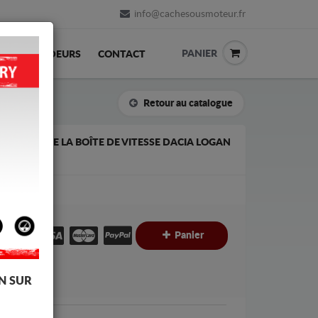
info@cachesousmoteur.fr
PANIER
REVENDEURS
CONTACT
Retour au catalogue
EUR ET DE LA BOÎTE DE VITESSE DACIA LOGAN
€
Panier
C
N SUR