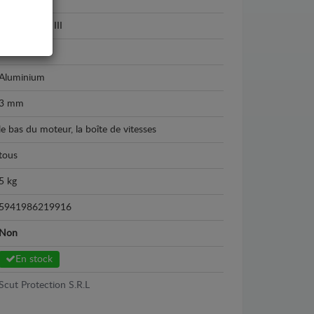
Dacia
Dacia Logan III
2021 - 2026
Aluminium
3 mm
le bas du moteur, la boîte de vitesses
tous
5 kg
5941986219916
Non
En stock
Scut Protection S.R.L