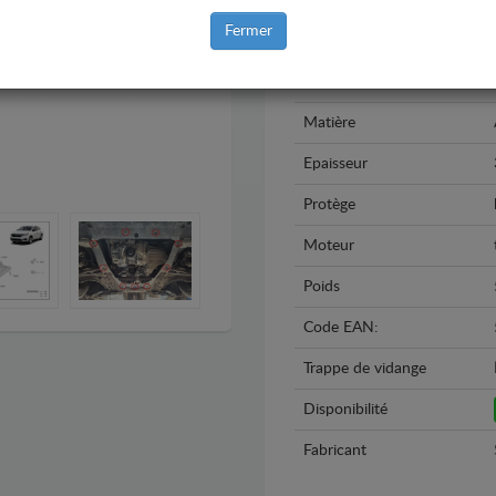
Marque
Fermer
Modèle
Année
Matière
Epaisseur
Protège
Moteur
Poids
Code EAN:
Trappe de vidange
Disponibilité
Fabricant