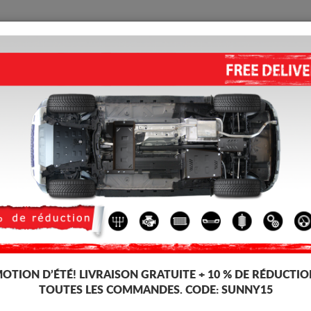
PROTECTION
ACCUEIL
LIVRAISON
AVIS
a Logan III
ALUMINIUM CACHE SOUS MOT
(2021-2026)
Code d'article: 06.043ALU
349
TT
OTION D’ÉTÉ!
LIVRAISON GRATUITE + 10 % DE RÉDUCTIO
TOUTES LES COMMANDES. CODE:
SUNNY15