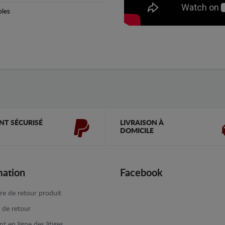
bles
NT SÉCURISÉ
LIVRAISON À
DOMICILE
mation
Facebook
re de retour produit
e de retour
t en ligne des litiges