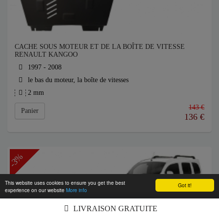
CACHE SOUS MOTEUR ET DE LA BOÎTE DE VITESSE
RENAULT KANGOO
1997 - 2008
le bas du moteur, la boîte de vitesses
2 mm
143 €
Panier
136
€
-3%
This website uses cookies to ensure you get the best
Got it!
experience on our website
More info
LIVRAISON GRATUITE