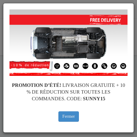
info@cachesousmoteur.fr
PANIER
Cache Sous Moteur Métallique
PROMOTION D’ÉTÉ!
LIVRAISON GRATUITE + 10
Renault
% DE RÉDUCTION SUR TOUTES LES
COMMANDES. CODE:
SUNNY15
Cache sous moteur pour le moteur et la boîte de vitesses, dédiée
aux voitures Renault. Il est monté sans modifications sur la
Fermer
voiture, livré avec les accessoires de fixation.