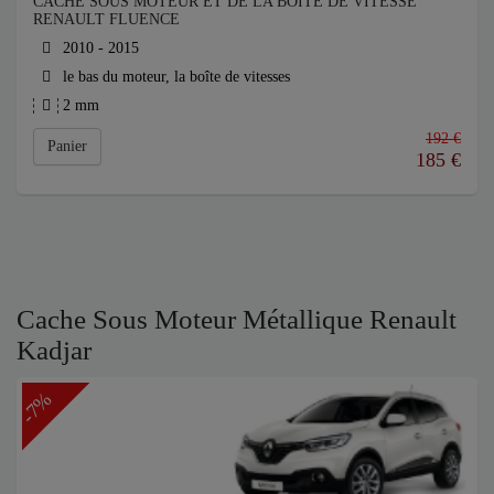
CACHE SOUS MOTEUR ET DE LA BOÎTE DE VITESSE
RENAULT FLUENCE
2010 - 2015
le bas du moteur, la boîte de vitesses
2 mm
192 €
Panier
185
€
Cache Sous Moteur Métallique Renault
Kadjar
-7%