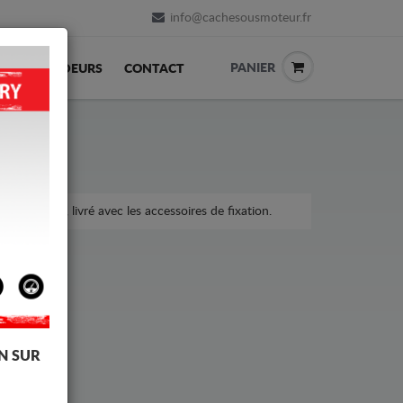
info@cachesousmoteur.fr
PANIER
REVENDEURS
CONTACT
la voiture, livré avec les accessoires de fixation.
N SUR