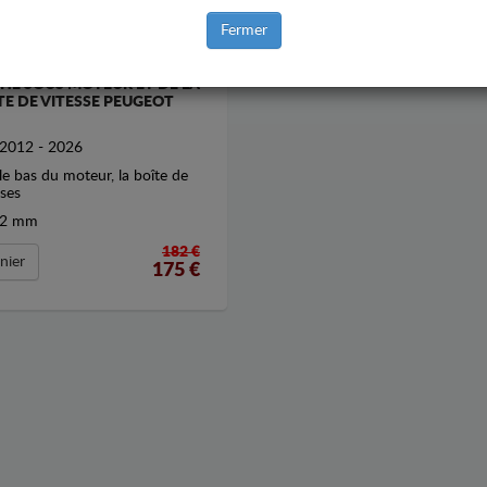
Fermer
HE SOUS MOTEUR ET DE LA
TE DE VITESSE PEUGEOT
2012 - 2026
le bas du moteur, la boîte de
sses
2 mm
182 €
nier
175
€