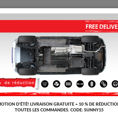
PROTECTION
ACCUEIL
LIVRAISON
AVIS
lique Peugeot 301
ses, dédiée aux voitures Peugeot 301. Il est monté sans modifications sur 
OTION D’ÉTÉ!
LIVRAISON GRATUITE + 10 % DE RÉDUCTIO
TOUTES LES COMMANDES. CODE:
SUNNY15