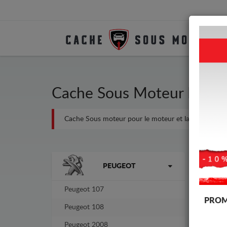
Cache Sous Moteur Métal
Cache Sous moteur pour le moteur et la boîte de vites
Marques
-4%
PEUGEOT
Peugeot 107
PROM
Peugeot 108
Peugeot 2008