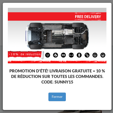
info@cachesousmoteur.fr
PANIER
Cache Sous Moteur Dacia
Cache Sous Moteur Dacia Lodgy
Marques
Marque
PROMOTION D’ÉTÉ!
LIVRAISON GRATUITE + 10 %
DE RÉDUCTION SUR TOUTES LES COMMANDES.
CODE:
SUNNY15
Retour au catalogue
Fermer