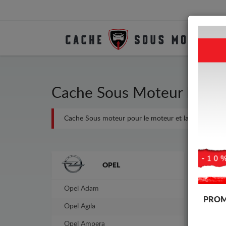
Cache Sous Moteur Métal
Cache Sous moteur pour le moteur et la boîte de vites
Marques
-10%
OPEL
Opel Adam
PROM
Opel Agila
Opel Ampera