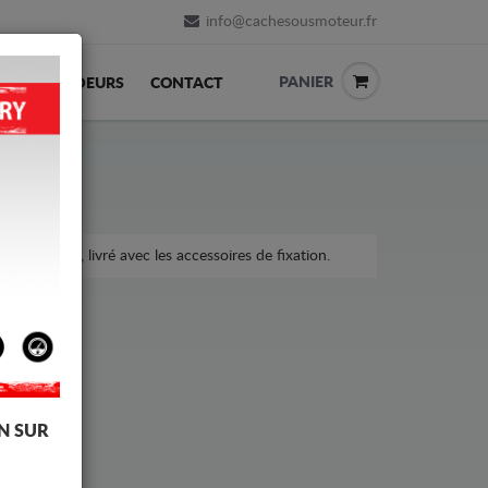
info@cachesousmoteur.fr
PANIER
REVENDEURS
CONTACT
la voiture, livré avec les accessoires de fixation.
N SUR