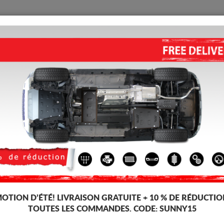
PROTECTION
ACCUEIL
LIVRAISON
AVIS
lique Opel Signum
ses, dédiée aux voitures Opel Signum. Il est monté sans modifications sur 
OTION D’ÉTÉ!
LIVRAISON GRATUITE + 10 % DE RÉDUCTIO
TOUTES LES COMMANDES. CODE:
SUNNY15