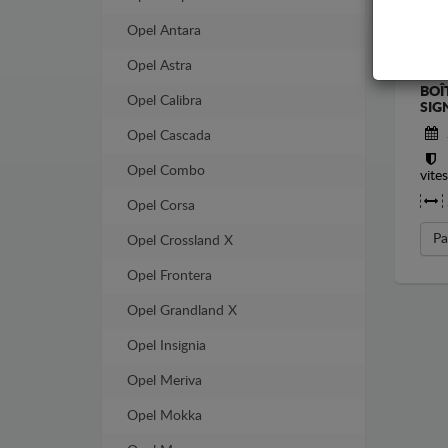
Opel Antara
Opel Astra
CAC
BOÎ
Opel Calibra
SIG
Opel Cascada
Opel Combo
vite
Opel Corsa
Pa
Opel Crossland X
Opel Frontera
Opel Grandland X
Opel Insignia
Opel Meriva
Opel Mokka