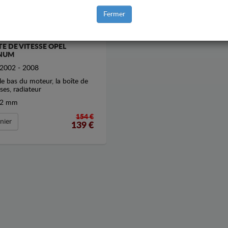
Fermer
HE SOUS MOTEUR ET DE LA
TE DE VITESSE OPEL
NUM
2002 - 2008
le bas du moteur, la boîte de
sses, radiateur
2 mm
154 €
nier
139
€