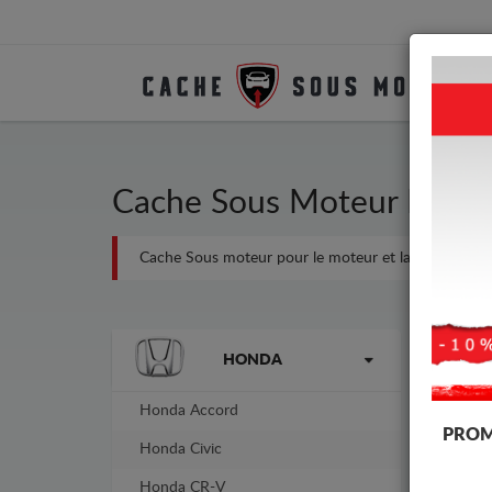
Cache Sous Moteur Métal
Cache Sous moteur pour le moteur et la boîte de vites
Marques
-16%
HONDA
Honda Accord
PROM
Honda Civic
Honda CR-V