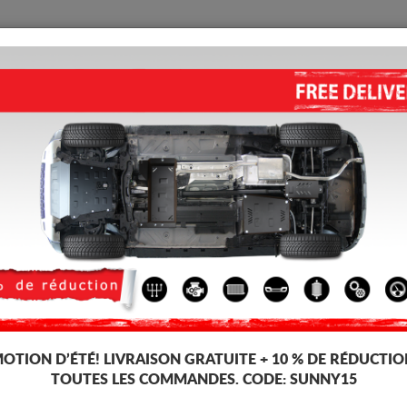
PROTECTION
ACCUEIL
LIVRAISON
AVIS
lique Honda Jazz
ses, dédiée aux voitures Honda Jazz. Il est monté sans modifications sur l
OTION D’ÉTÉ!
LIVRAISON GRATUITE + 10 % DE RÉDUCTIO
TOUTES LES COMMANDES. CODE:
SUNNY15