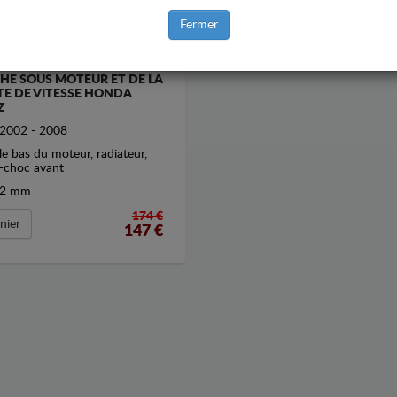
Fermer
HE SOUS MOTEUR ET DE LA
TE DE VITESSE HONDA
Z
2002 - 2008
le bas du moteur, radiateur,
-choc avant
2 mm
174 €
nier
147
€