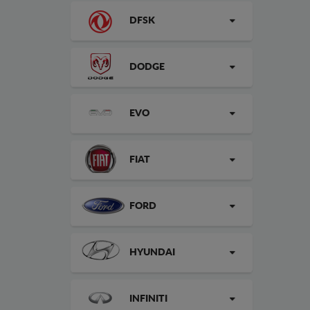
DFSK
DODGE
EVO
FIAT
FORD
HYUNDAI
INFINITI