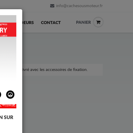
info@cachesousmoteur.fr
PANIER
REVENDEURS
CONTACT
a voiture, livré avec les accessoires de fixation.
N SUR