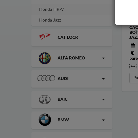
Honda HR-V
Honda Jazz
CAC
BOÎ
CAT LOCK
JAZ
ALFA ROMEO
pare
Pa
AUDI
BAIC
BMW