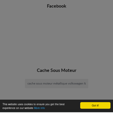
Facebook
Cache Sous Moteur
cache sous moteur métallique volkswagen lt
This website uses cookies to ensure you get the best
Got it!
experience on our website
More info
Cache Sous Moteur -
© 2026