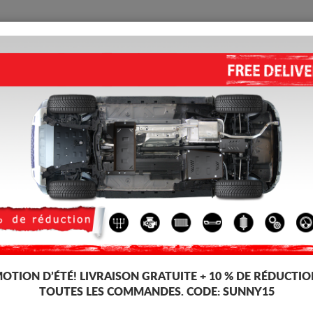
PROTECTION
ACCUEIL
LIVRAISON
AVIS
lique Honda Civic
ses, dédiée aux voitures Honda Civic. Il est monté sans modifications sur l
-6%
OTION D’ÉTÉ!
LIVRAISON GRATUITE + 10 % DE RÉDUCTIO
TOUTES LES COMMANDES. CODE:
SUNNY15