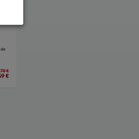
E LA
 de
170 €
59
€