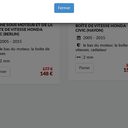
Fermer
CACHE SOUS MOTEUR ET D
HE SOUS MOTEUR ET DE LA
BOÎTE DE VITESSE HONDA
TE DE VITESSE HONDA
CIVIC (HAYON)
C (BERLIN)
2005 - 2015
2005 - 2015
le bas du moteur, la boîte
le bas du moteur, la boîte de
vitesses, radiateur
sses
2 mm
2 mm
Panier
177 €
1
nier
148
€