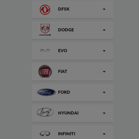
DFSK
DODGE
EVO
FIAT
FORD
HYUNDAI
INFINITI