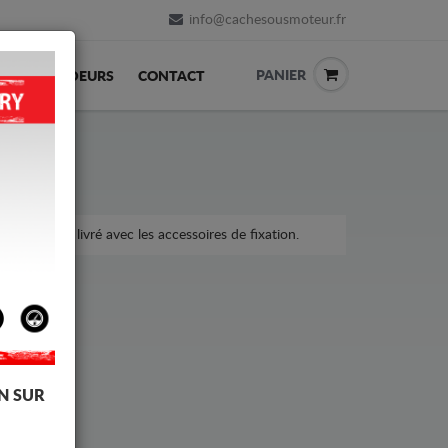
info@cachesousmoteur.fr
PANIER
REVENDEURS
CONTACT
a voiture, livré avec les accessoires de fixation.
N SUR