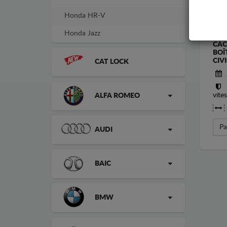
Honda HR-V
Honda Jazz
CAC
BOÎ
CIVI
CAT LOCK
vite
ALFA ROMEO
Pa
AUDI
BAIC
BMW