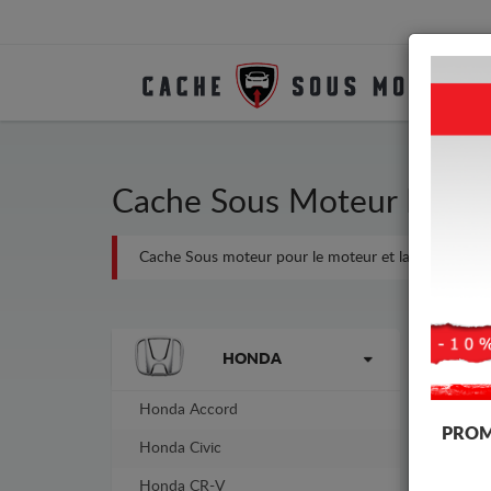
Cache Sous Moteur Métal
Cache Sous moteur pour le moteur et la boîte de vites
Marques
-16%
HONDA
Honda Accord
PROM
Honda Civic
Honda CR-V