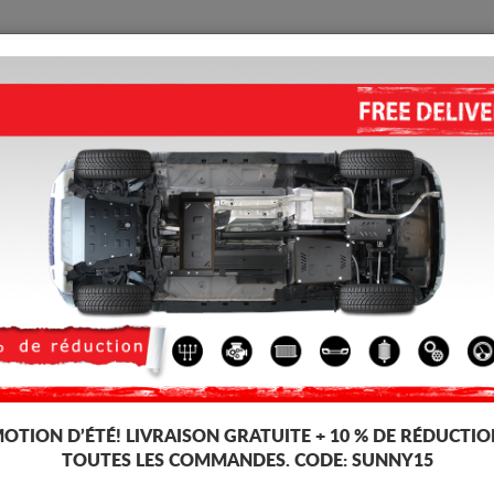
PROTECTION
ACCUEIL
LIVRAISON
AVIS
lique Lada
ses, dédiée aux voitures Lada. Il est monté sans modifications sur la voitu
e Sous Moteur Métallique Lada Niva
OTION D’ÉTÉ!
LIVRAISON GRATUITE + 10 % DE RÉDUCTIO
TOUTES LES COMMANDES. CODE:
SUNNY15