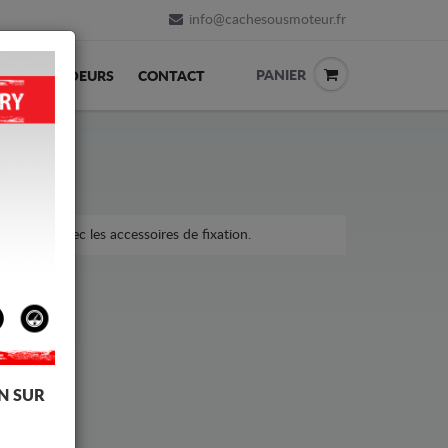
info@cachesousmoteur.fr
PANIER
REVENDEURS
CONTACT
re, livré avec les accessoires de fixation.
N SUR