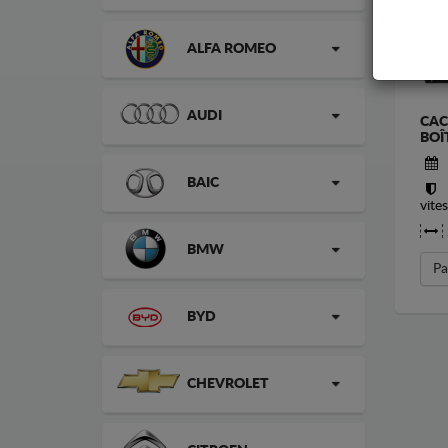
ALFA ROMEO
AUDI
CAC
BOÎ
BAIC
vite
BMW
Pa
BYD
CHEVROLET