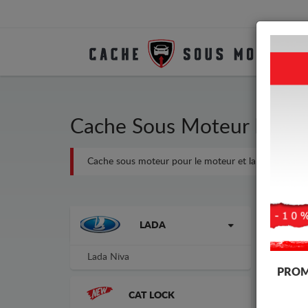
Cache Sous Moteur Métal
Cache sous moteur pour le moteur et la boîte de vites
Cach
Marques
LADA
-8%
Lada Niva
PROM
CAT LOCK