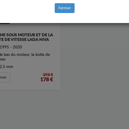
Fermer
HE SOUS MOTEUR ET DE LA
TE DE VITESSE LADA NIVA
1995 - 2020
le bas du moteur, la boîte de
sses
2.5 mm
193 €
nier
178
€