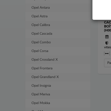
Opel Antara
Opel Astra
CAC
Opel Calibra
BOÎ
(H00
Opel Cascada
Opel Combo
vite
Opel Corsa
Opel Crossland X
Pa
Opel Frontera
Opel Grandland X
Opel Insignia
Opel Meriva
Opel Mokka