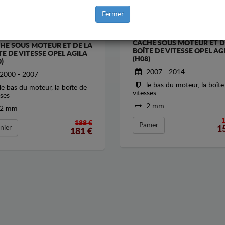
Fermer
CACHE SOUS MOTEUR ET D
HE SOUS MOTEUR ET DE LA
BOÎTE DE VITESSE OPEL AG
TE DE VITESSE OPEL AGILA
(H08)
)
2007 - 2014
2000 - 2007
le bas du moteur, la boîte
le bas du moteur, la boîte de
vitesses
sses
2 mm
2 mm
188 €
Panier
nier
1
181
€