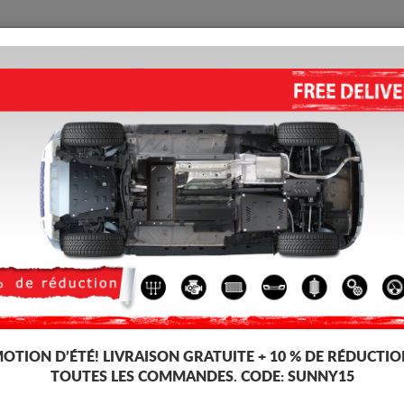
PROTECTION
ACCUEIL
LIVRAISON
AVIS
ique Opel Agila
ses, dédiée aux voitures Opel Agila. Il est monté sans modifications sur la 
-18%
OTION D’ÉTÉ!
LIVRAISON GRATUITE + 10 % DE RÉDUCTIO
TOUTES LES COMMANDES. CODE:
SUNNY15