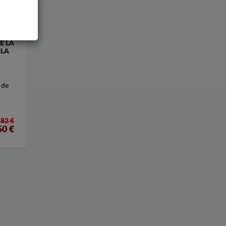
E LA
ILA
 de
182 €
50
€