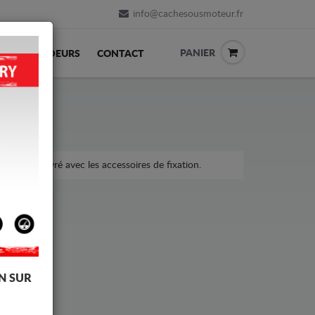
info@cachesousmoteur.fr
PANIER
REVENDEURS
CONTACT
voiture, livré avec les accessoires de fixation.
N SUR