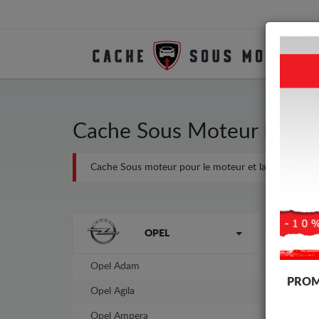
Cache Sous Moteur Métall
Cache Sous moteur pour le moteur et la boîte de vites
Marques
-4%
OPEL
Opel Adam
PROM
Opel Agila
Opel Ampera