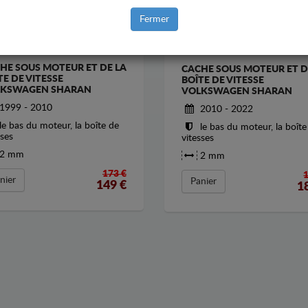
Fermer
HE SOUS MOTEUR ET DE LA
CACHE SOUS MOTEUR ET D
TE DE VITESSE
BOÎTE DE VITESSE
KSWAGEN SHARAN
VOLKSWAGEN SHARAN
1999 - 2010
2010 - 2022
le bas du moteur, la boîte de
le bas du moteur, la boîte
sses
vitesses
2 mm
2 mm
173 €
nier
Panier
149
€
1