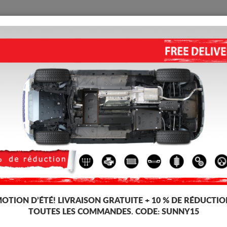
PROTECTION
ACCUEIL
LIVRAISON
AVIS
lique Volkswagen Sharan
sses, dédiée aux voitures Volkswagen Sharan. Il est monté sans modificatio
-4%
OTION D’ÉTÉ!
LIVRAISON GRATUITE + 10 % DE RÉDUCTIO
TOUTES LES COMMANDES. CODE:
SUNNY15