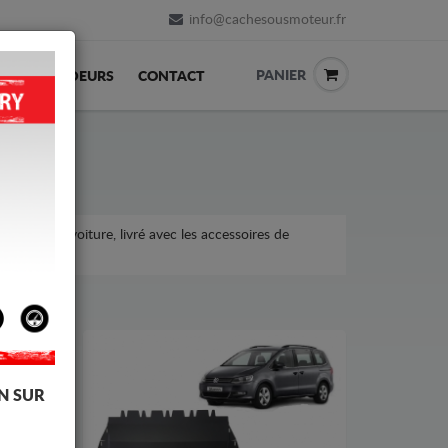
info@cachesousmoteur.fr
PANIER
REVENDEURS
CONTACT
ns sur la voiture, livré avec les accessoires de
N SUR