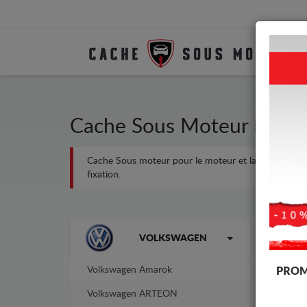
Cache Sous Moteur Métal
Cache Sous moteur pour le moteur et la boîte de vite
fixation.
Marques
-14%
VOLKSWAGEN
Volkswagen Amarok
PROM
Volkswagen ARTEON