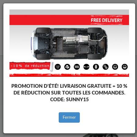
info@cachesousmoteur.fr
PANIER
Cache Sous Moteur Dacia
Cache Sous Moteur Dacia Sandero II
Marques
Marque
PROMOTION D’ÉTÉ!
LIVRAISON GRATUITE + 10 %
DE RÉDUCTION SUR TOUTES LES COMMANDES.
CODE:
SUNNY15
Retour au catalogue
Fermer