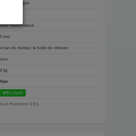
Renault Kangoo
2021 - 2026
Acier thermolaqué
2 mm
le bas du moteur, la boîte de vitesses
tous
8 kg
Non
En stock
Scut Protection S.R.L