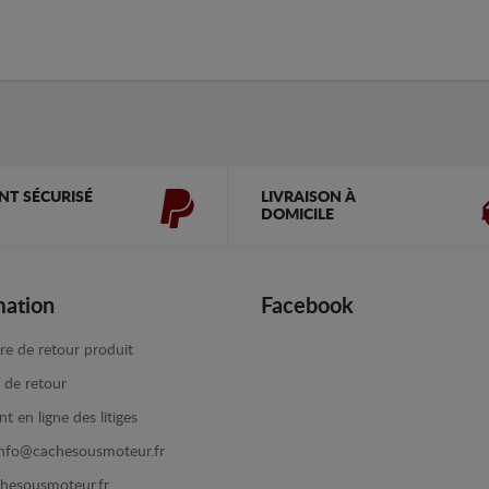
NT SÉCURISÉ
LIVRAISON À
DOMICILE
mation
Facebook
re de retour produit
e de retour
t en ligne des litiges
info@cachesousmoteur.fr
hesousmoteur.fr