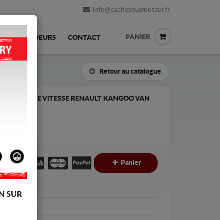
info@cachesousmoteur.fr
PANIER
REVENDEURS
CONTACT
Retour au catalogue
LA BOÎTE DE VITESSE RENAULT KANGOO VAN
€
€
Panier
C
N SUR
Renault