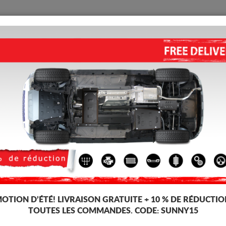
PROTECTION
ACCUEIL
LIVRAISON
AVIS
enault Kangoo
CACHE SOUS MOTEUR ET DE 
(2021-2026)
Code d'article: 19.137
203 
182
TT
OTION D’ÉTÉ!
LIVRAISON GRATUITE + 10 % DE RÉDUCTIO
TOUTES LES COMMANDES. CODE:
SUNNY15
Marque