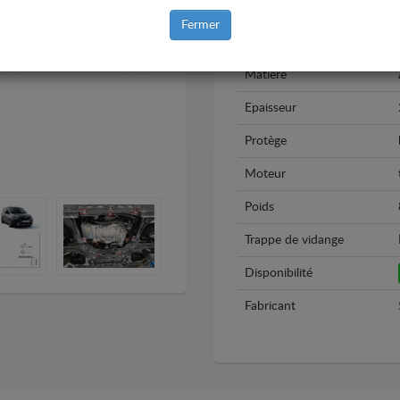
Modèle
Fermer
Année
Matière
Epaisseur
Protège
Moteur
Poids
Trappe de vidange
Disponibilité
Fabricant