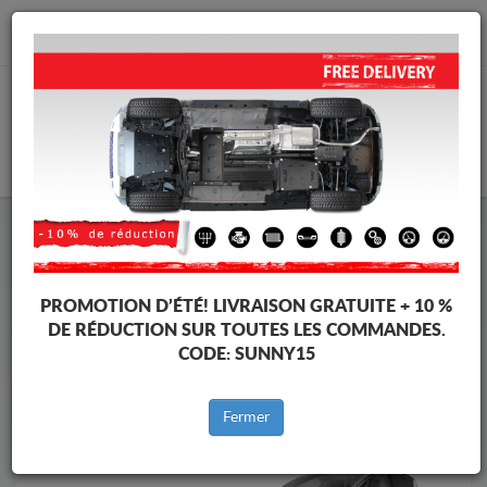
info@cachesousmoteur.fr
PANIER
Cache Sous Moteur Renault
Cache Sous Moteur Renault Scenic
Marques
Marque
PROMOTION D’ÉTÉ!
LIVRAISON GRATUITE + 10 %
DE RÉDUCTION SUR TOUTES LES COMMANDES.
CODE:
SUNNY15
Retour au catalogue
Fermer