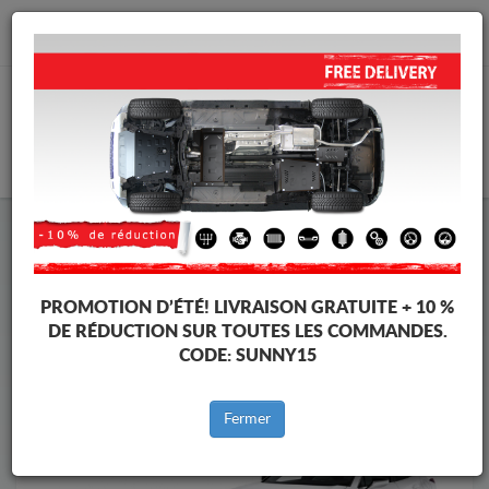
info@cachesousmoteur.fr
PANIER
Cache Sous Moteur Lexus
Cache Sous Moteur Lexus UX
Marques
Marque
PROMOTION D’ÉTÉ!
LIVRAISON GRATUITE + 10 %
DE RÉDUCTION SUR TOUTES LES COMMANDES.
CODE:
SUNNY15
Retour au catalogue
Fermer