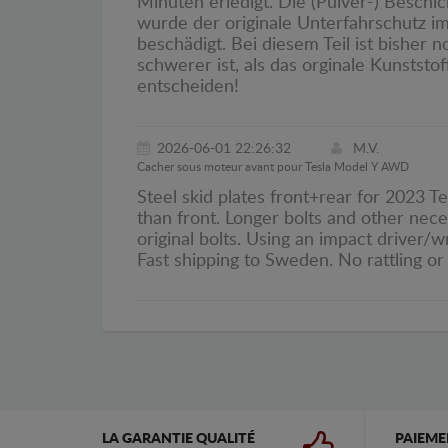
Minuten erledigt. Die (Pulver-) Beschi
wurde der originale Unterfahrschutz 
beschädigt. Bei diesem Teil ist bisher 
schwerer ist, als das orginale Kunststoff
entscheiden!
2026-06-01 22:26:32
M.V.
Cacher sous moteur avant pour Tesla Model Y AWD
Steel skid plates front+rear for 2023 Te
than front. Longer bolts and other nec
original bolts. Using an impact driver/w
Fast shipping to Sweden. No rattling or 
LA GARANTIE QUALITÉ
PAIEME