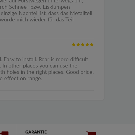
 viel auf Forstwegen unterwegs bin,
urch Schnee- bzw. Eisklumpen
inzige Nachteil ist, dass das Metallteil
ch würde mich wieder für das Teil
asy to install. Rear is more difficult
 In other places you can use the
th holes in the right places. Good price.
ve effect on range.
GARANTIE