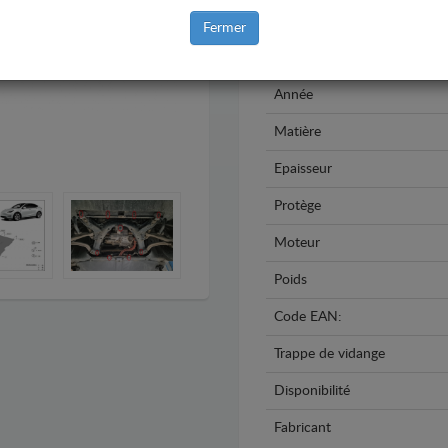
Marque
Fermer
Modèle
Année
Matière
Epaisseur
Protège
Moteur
Poids
Code EAN:
Trappe de vidange
Disponibilité
Fabricant