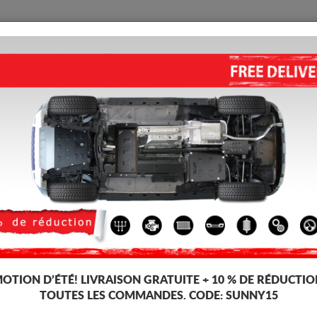
PROTECTION
ACCUEIL
LIVRAISON
AVIS
a Model Y
CACHER SOUS MOTEUR AVAN
5.00
out of
5
stars based on
Code d'article: 31.950
149
TT
OTION D’ÉTÉ!
LIVRAISON GRATUITE + 10 % DE RÉDUCTIO
TOUTES LES COMMANDES. CODE:
SUNNY15