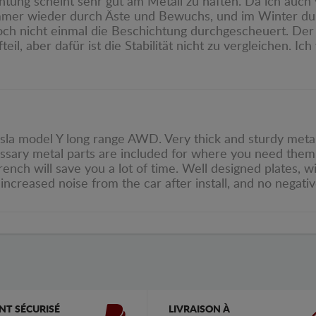
chtung scheint sehr gut am Metall zu haften. Da ich auch
immer wieder durch Äste und Bewuchs, und im Winter d
noch nicht einmal die Beschichtung durchgescheuert. Der e
teil, aber dafür ist die Stabilität nicht zu vergleichen. I
sla model Y long range AWD. Very thick and sturdy metal. E
essary metal parts are included for where you need them.
rench will save you a lot of time. Well designed plates, wi
increased noise from the car after install, and no negati
NT SÉCURISÉ
LIVRAISON À