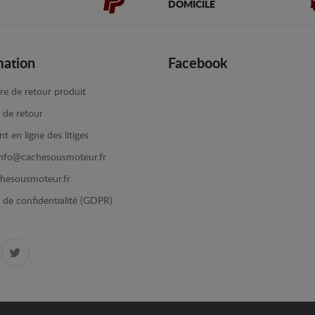
DOMICILE
mation
Facebook
re de retour produit
e de retour
t en ligne des litiges
info@cachesousmoteur.fr
hesousmoteur.fr
e de confidentialité (GDPR)