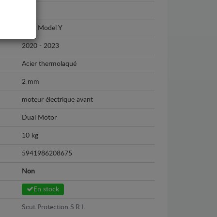
Tesla
Tesla Model Y
2020 - 2023
Acier thermolaqué
2 mm
moteur électrique avant
Dual Motor
10 kg
5941986208675
Non
En stock
Scut Protection S.R.L