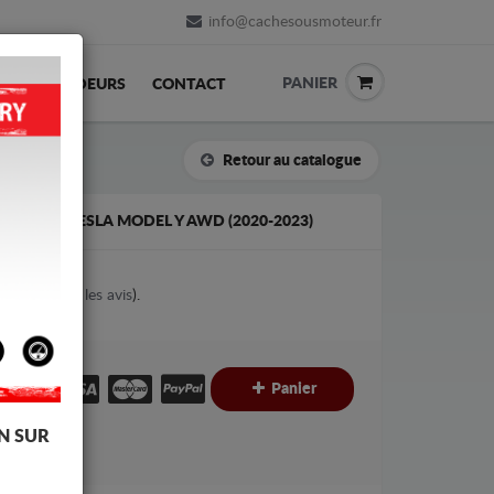
info@cachesousmoteur.fr
PANIER
REVENDEURS
CONTACT
Retour au catalogue
T POUR TESLA MODEL Y AWD (2020-2023)
3
votes (
Voir les avis
).
€
Panier
C
N SUR