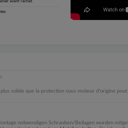
anier avant l'achat.
bles
D
n plus solide que la protection sous-moteur d'origine pou
Montage notwendigen Schrauben/Beilagen wurden mitgeli