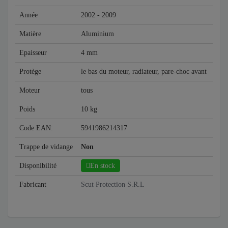
Année
2002 - 2009
Matière
Aluminium
Epaisseur
4 mm
Protège
le bas du moteur, radiateur, pare-choc avant
Moteur
tous
Poids
10 kg
Code EAN:
5941986214317
Trappe de vidange
Non
Disponibilité
En stock
Fabricant
Scut Protection S.R.L