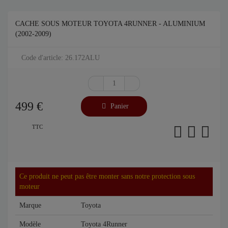
CACHE SOUS MOTEUR TOYOTA 4RUNNER - ALUMINIUM
(2002-2009)
Code d'article: 26.172ALU
499
€
Panier
TTC
Ce produit ne peut pas être monter sans notre protection sous
moteur
Marque
Toyota
Modèle
Toyota 4Runner