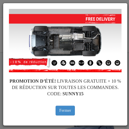
info@cachesousmoteur.fr
PANIER
Cache Sous Moteur Toyota
Cache Sous Moteur Toyota 4Runner
Marques
Marque
PROMOTION D’ÉTÉ!
LIVRAISON GRATUITE + 10 %
DE RÉDUCTION SUR TOUTES LES COMMANDES.
CODE:
SUNNY15
Retour au catalogue
Fermer