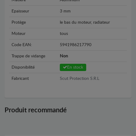
Epaisseur
3 mm
Protège
le bas du moteur, radiateur
Moteur
tous
Code EAN:
5941986217790
Trappe de vidange
Non
Disponibilité
En stock
Fabricant
Scut Protection S.R.L
Produit recommandé