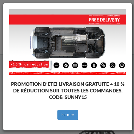
info@cachesousmoteur.fr
PANIER
Cache Sous Moteur Suzuki
Cache Sous Moteur Suzuki Grand Vitara
Marques
Marque
PROMOTION D’ÉTÉ!
LIVRAISON GRATUITE + 10 %
DE RÉDUCTION SUR TOUTES LES COMMANDES.
CODE:
SUNNY15
Retour au catalogue
Fermer