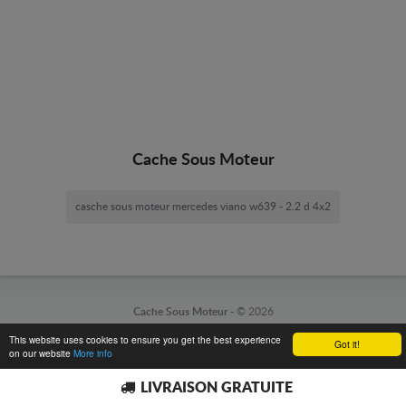
Cache Sous Moteur
casche sous moteur mercedes viano w639 - 2.2 d 4x2
Cache Sous Moteur -
© 2026
This website uses cookies to ensure you get the best experience
Got it!
on our website
More info
LIVRAISON GRATUITE