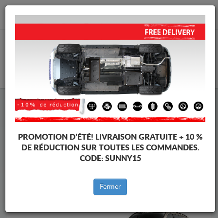
info@cachesousmoteur.fr
PANIER
Cache Sous Moteur Mercedes
Cache Sous Moteur Mercedes Viano
Marques
Marque
PROMOTION D’ÉTÉ!
LIVRAISON GRATUITE + 10 %
DE RÉDUCTION SUR TOUTES LES COMMANDES.
CODE:
SUNNY15
Retour au catalogue
Fermer