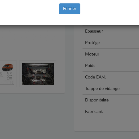
Année
Fermer
Matière
Epaisseur
Protège
Moteur
Poids
Code EAN:
Trappe de vidange
Disponibilité
Fabricant