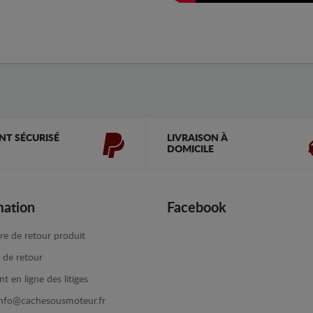
NT SÉCURISÉ
LIVRAISON À
DOMICILE
mation
Facebook
re de retour produit
e de retour
t en ligne des litiges
info@cachesousmoteur.fr