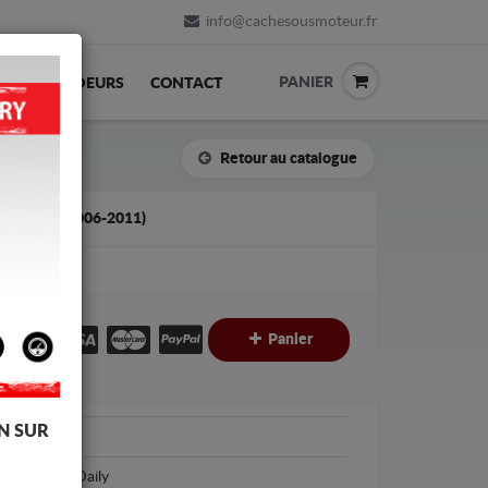
info@cachesousmoteur.fr
PANIER
REVENDEURS
CONTACT
Retour au catalogue
AILY 4 (2006-2011)
€
€
Panier
C
N SUR
Iveco
Iveco Daily