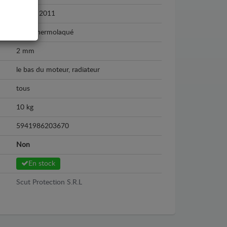
2006 - 2011
Acier thermolaqué
2 mm
le bas du moteur, radiateur
tous
10 kg
5941986203670
Non
En stock
Scut Protection S.R.L