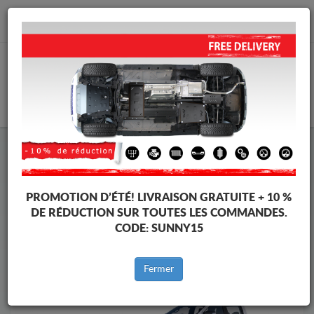
info@cachesousmoteur.fr
PANIER
Cache Sous Moteur Ford
Cache Sous Moteur Ford Ranger Raptor
Marques
Marque
PROMOTION D’ÉTÉ!
LIVRAISON GRATUITE + 10 %
DE RÉDUCTION SUR TOUTES LES COMMANDES.
CODE:
SUNNY15
Retour au catalogue
Fermer