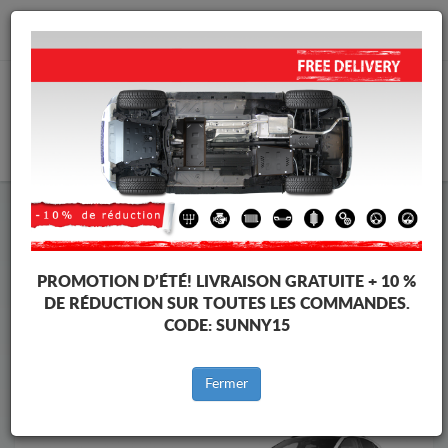
info@cachesousmoteur.fr
PANIER
Cache Sous Moteur Porsche
Cache Sous Moteur Porsche Macan
Marques
Marque
PROMOTION D’ÉTÉ!
LIVRAISON GRATUITE + 10 %
DE RÉDUCTION SUR TOUTES LES COMMANDES.
CODE:
SUNNY15
Retour au catalogue
Fermer