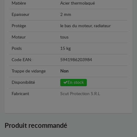
Matière
Acier thermolaqué
Epaisseur
2 mm
Protège
le bas du moteur, radiateur
Moteur
tous
Poids
15 kg
Code EAN:
5941986203984
Trappe de vidange
Non
Disponibilité
En stock
Fabricant
Scut Protection S.R.L
Produit recommandé