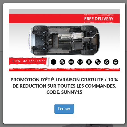
info@cachesousmoteur.fr
PANIER
Cache Sous Moteur Kia
Cache Sous Moteur Kia Sorento
Marques
Marque
PROMOTION D’ÉTÉ!
LIVRAISON GRATUITE + 10 %
DE RÉDUCTION SUR TOUTES LES COMMANDES.
CODE:
SUNNY15
Retour au catalogue
Fermer