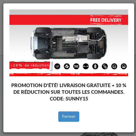
info@cachesousmoteur.fr
PANIER
Cache Sous Moteur Volkswagen
Cache Sous Moteur Volkswagen Bora
Marques
Marque
PROMOTION D’ÉTÉ!
LIVRAISON GRATUITE + 10 %
DE RÉDUCTION SUR TOUTES LES COMMANDES.
CODE:
SUNNY15
Retour au catalogue
Fermer