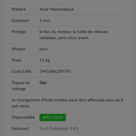
Matière
Acier thermolaqué
Epaisseur
2 mm
Protège
le bas du moteur, la boîte de vitesses,
radiateur, pare-choc avant
Moteur
tous
Poids
13 kg
Code EAN:
5941986209795
Trappe de
Oui
vidange
Le changement d'huile moteur peut être effectuée sans qu'il
soit retiré.
Disponibilité
En stock
Fabricant
Scut Protection S.R.L