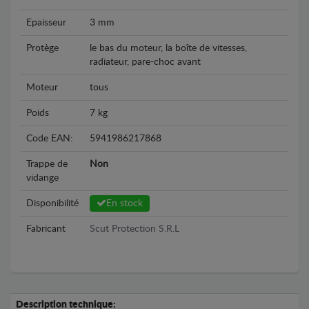
Epaisseur
3 mm
Protège
le bas du moteur, la boîte de vitesses,
radiateur, pare-choc avant
Moteur
tous
Poids
7 kg
Code EAN:
5941986217868
Trappe de
Non
vidange
Disponibilité
En stock
Fabricant
Scut Protection S.R.L
Description technique: