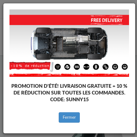
info@cachesousmoteur.fr
PANIER
Cache Sous Moteur Volkswagen
Cache Sous Moteur Volkswagen Transporter
Marques
Marque
PROMOTION D’ÉTÉ!
LIVRAISON GRATUITE + 10 %
DE RÉDUCTION SUR TOUTES LES COMMANDES.
CODE:
SUNNY15
Retour au catalogue
Fermer