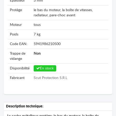
Epaisseur
3 mm
Protège
le bas du moteur, la boîte de vitesses,
radiateur, pare-choc avant
Moteur
tous
Poids
7 kg
Code EAN:
5941986210500
Trappe de
Non
vidange
Disponibilité
En stock
Fabricant
Scut Protection S.R.L
Description technique: