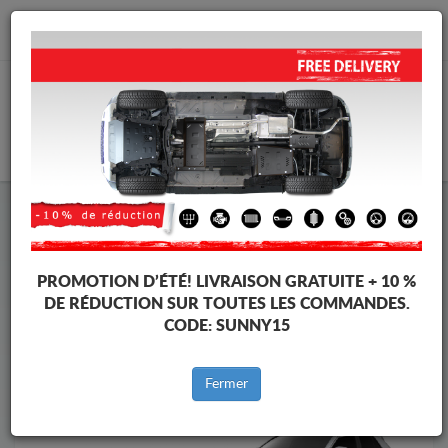
info@cachesousmoteur.fr
PANIER
Cache Sous Moteur Volkswagen
Cache Sous Moteur Volkswagen T-Roc
Marques
Marque
PROMOTION D’ÉTÉ!
LIVRAISON GRATUITE + 10 %
DE RÉDUCTION SUR TOUTES LES COMMANDES.
CODE:
SUNNY15
Retour au catalogue
Fermer