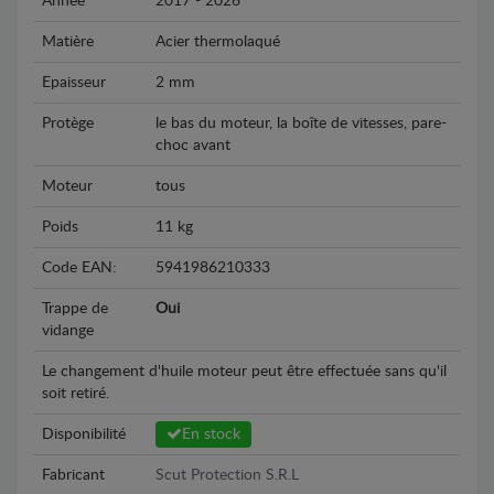
Année
2017 - 2026
Matière
Acier thermolaqué
Epaisseur
2 mm
Protège
le bas du moteur, la boîte de vitesses, pare-
choc avant
Moteur
tous
Poids
11 kg
Code EAN:
5941986210333
Trappe de
Oui
vidange
Le changement d'huile moteur peut être effectuée sans qu'il
soit retiré.
Disponibilité
En stock
Fabricant
Scut Protection S.R.L