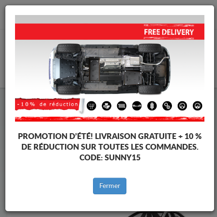
info@cachesousmoteur.fr
PANIER
Cache Sous Moteur Toyota
Cache Sous Moteur Toyota Camry
Marques
Marque
PROMOTION D’ÉTÉ!
LIVRAISON GRATUITE + 10 %
DE RÉDUCTION SUR TOUTES LES COMMANDES.
CODE:
SUNNY15
Retour au catalogue
Fermer