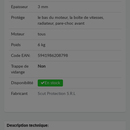
Epaisseur
3 mm
Protège
le bas du moteur, la boîte de vitesses,
radiateur, pare-choc avant
Moteur
tous
Poids
6 kg
Code EAN:
5941986208798
Trappe de
Non
vidange
Disponibilité
En stock
Fabricant
Scut Protection S.R.L
Description technique: