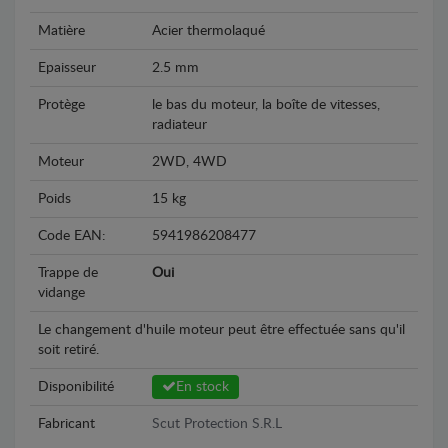
Matière
Acier thermolaqué
Epaisseur
2.5 mm
Protège
le bas du moteur, la boîte de vitesses,
radiateur
Moteur
2WD, 4WD
Poids
15 kg
Code EAN:
5941986208477
Trappe de
Oui
vidange
Le changement d'huile moteur peut être effectuée sans qu'il
soit retiré.
Disponibilité
En stock
Fabricant
Scut Protection S.R.L