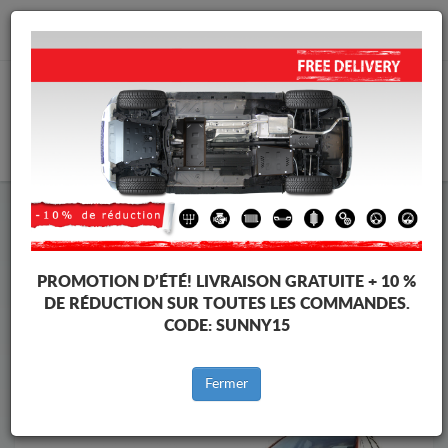
info@cachesousmoteur.fr
PANIER
Cache Sous Moteur Suzuki
Cache Sous Moteur Suzuki SX 4
Marques
Marque
PROMOTION D’ÉTÉ!
LIVRAISON GRATUITE + 10 %
DE RÉDUCTION SUR TOUTES LES COMMANDES.
CODE:
SUNNY15
Retour au catalogue
Fermer