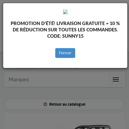
info@cachesousmoteur.fr
PROMOTION D’ÉTÉ!
LIVRAISON GRATUITE + 10 %
DE RÉDUCTION SUR TOUTES LES COMMANDES.
CODE:
SUNNY15
PANIER
Fermer
Cache Sous Moteur Subaru
Cache Sous Moteur Subaru Forester
Marques
Marque
Retour au catalogue