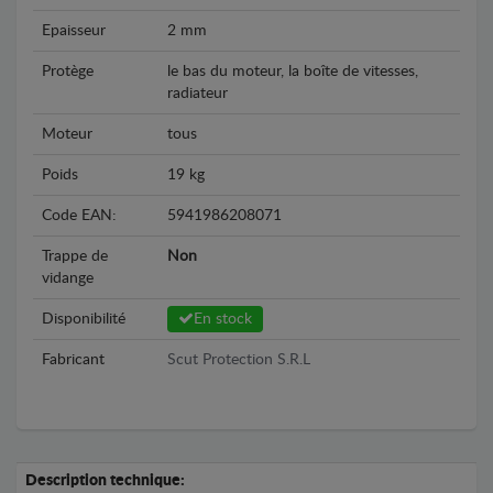
Epaisseur
2 mm
Protège
le bas du moteur, la boîte de vitesses,
radiateur
Moteur
tous
Poids
19 kg
Code EAN:
5941986208071
Trappe de
Non
vidange
Disponibilité
En stock
Fabricant
Scut Protection S.R.L
Description technique: