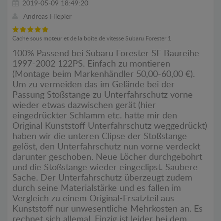
2019-05-09 18:49:20
Andreas Hiepler
Cache sous moteur et de la boîte de vitesse Subaru Forester 1
100% Passend bei Subaru Forester SF Baureihe
1997-2002 122PS. Einfach zu montieren
(Montage beim Markenhändler 50,00-60,00 €).
Um zu vermeiden das im Gelände bei der
Passung Stoßstange zu Unterfahrschutz vorne
wieder etwas dazwischen gerät (hier
eingedrückter Schlamm etc. hatte mir den
Original Kunststoff Unterfahrschutz weggedrückt)
haben wir die unteren Clipse der Stoßstange
gelöst, den Unterfahrschutz nun vorne verdeckt
darunter geschoben. Neue Löcher durchgebohrt
und die Stoßstange wieder eingeclipst. Saubere
Sache. Der Unterfahrschutz überzeugt zudem
durch seine Materialstärke und es fallen im
Vergleich zu einem Original-Ersatzteil aus
Kunststoff nur unwesentliche Mehrkosten an. Es
rechnet sich allemal. Einzig ist leider bei dem