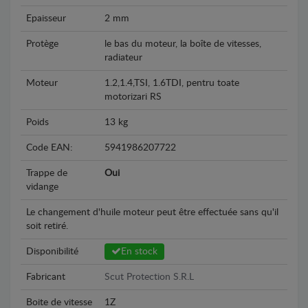
Epaisseur
2 mm
Protège
le bas du moteur, la boîte de vitesses,
radiateur
Moteur
1.2,1.4,TSI, 1.6TDI, pentru toate
motorizari RS
Poids
13 kg
Code EAN:
5941986207722
Trappe de
Oui
vidange
Le changement d'huile moteur peut être effectuée sans qu'il
soit retiré.
Disponibilité
En stock
Fabricant
Scut Protection S.R.L
Boite de vitesse
1Z