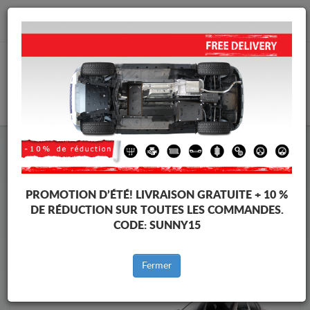
info@cachesousmoteur.fr
PANIER
Cache Sous Moteur Skoda
Cache Sous Moteur Skoda Octavia
Marques
Marque
PROMOTION D’ÉTÉ!
LIVRAISON GRATUITE + 10 %
DE RÉDUCTION SUR TOUTES LES COMMANDES.
CODE:
SUNNY15
Retour au catalogue
Fermer