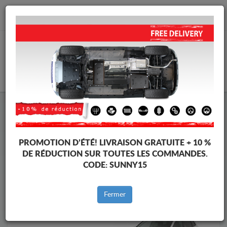
info@cachesousmoteur.fr
PANIER
Cache Sous Moteur Skoda
Cache Sous Moteur Skoda Karoq
Marques
Marque
PROMOTION D’ÉTÉ!
LIVRAISON GRATUITE + 10 %
DE RÉDUCTION SUR TOUTES LES COMMANDES.
CODE:
SUNNY15
Retour au catalogue
Fermer