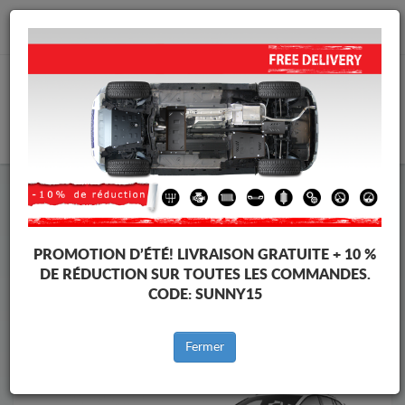
info@cachesousmoteur.fr
PANIER
Cache Sous Moteur Skoda
Cache Sous Moteur Skoda Enyaq
Marques
Marque
PROMOTION D’ÉTÉ!
LIVRAISON GRATUITE + 10 %
DE RÉDUCTION SUR TOUTES LES COMMANDES.
CODE:
SUNNY15
Retour au catalogue
Fermer