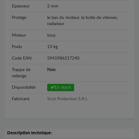
Epaisseur
2 mm
Protège
le bas du moteur, la boîte de vitesses,
radiateur
Moteur
tous
Poids
13 kg
Code EAN:
5941986217240
Trappe de
Non
vidange
Disponibilité
En stock
Fabricant
Scut Protection S.R.L
Description technique: