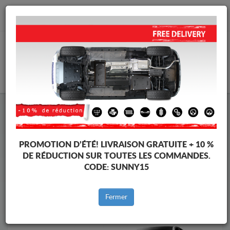
info@cachesousmoteur.fr
PANIER
Cache Sous Moteur Peugeot
Cache Sous Moteur Peugeot 308
Marques
Marque
PROMOTION D’ÉTÉ!
LIVRAISON GRATUITE + 10 %
DE RÉDUCTION SUR TOUTES LES COMMANDES.
CODE:
SUNNY15
Retour au catalogue
Fermer