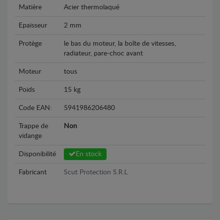
Matière
Acier thermolaqué
Epaisseur
2 mm
Protège
le bas du moteur, la boîte de vitesses,
radiateur, pare-choc avant
Moteur
tous
Poids
15 kg
Code EAN:
5941986206480
Trappe de
Non
vidange
Disponibilité
En stock
Fabricant
Scut Protection S.R.L