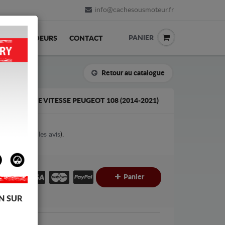
info@cachesousmoteur.fr
PANIER
REVENDEURS
CONTACT
Retour au catalogue
A BOÎTE DE VITESSE PEUGEOT 108 (2014-2021)
1
votes (
Voir les avis
).
€
€
Panier
C
N SUR
geot