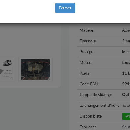
Fermer
Modèle
Peu
Année
201
Matière
Acie
Epaisseur
2 m
Protège
le b
Moteur
tous
Poids
11 
Code EAN:
594
Trappe de vidange
Oui
Le changement d'huile moteur 
Disponibilité
Fabricant
Scut