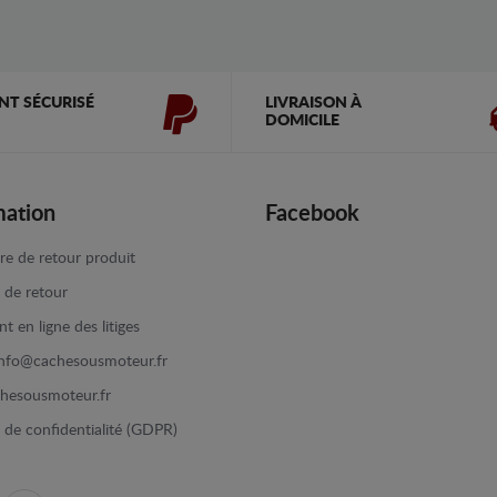
NT SÉCURISÉ
LIVRAISON À
DOMICILE
mation
Facebook
re de retour produit
e de retour
t en ligne des litiges
info@cachesousmoteur.fr
hesousmoteur.fr
e de confidentialité (GDPR)