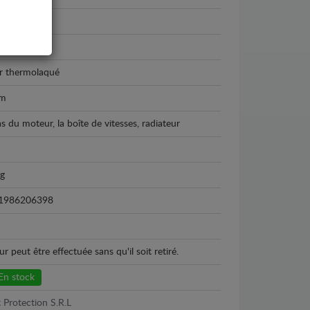
geot 108
4 - 2021
r thermolaqué
m
as du moteur, la boîte de vitesses, radiateur
kg
1986206398
peut être effectuée sans qu'il soit retiré.
En stock
 Protection S.R.L