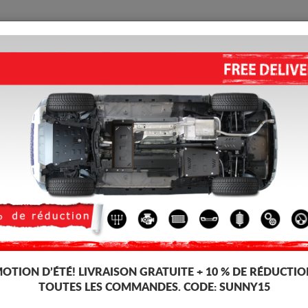
PROTECTION
ACCUEIL
LIVRAISON
AVIS
Peugeot 108
CACHE SOUS MOTEUR ET DE L
5.00
out of
5
stars based on
Code d'article: 30.220
180 
147
TT
OTION D’ÉTÉ!
LIVRAISON GRATUITE + 10 % DE RÉDUCTIO
TOUTES LES COMMANDES. CODE:
SUNNY15
Marque
Peu