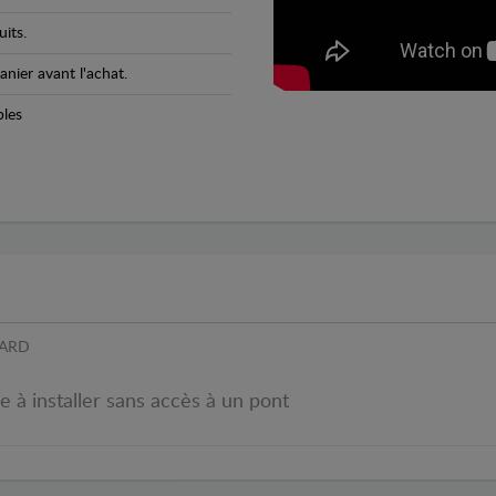
its.
anier avant l'achat.
bles
SARD
le à installer sans accès à un pont