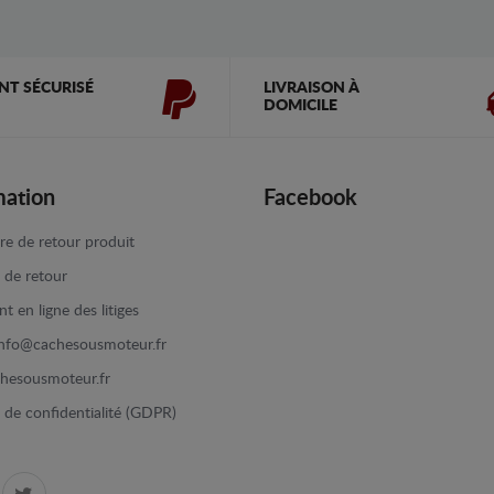
NT SÉCURISÉ
LIVRAISON À
DOMICILE
mation
Facebook
re de retour produit
e de retour
t en ligne des litiges
info@cachesousmoteur.fr
hesousmoteur.fr
e de confidentialité (GDPR)