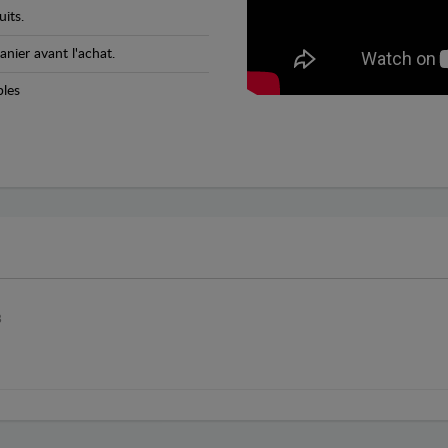
its.
anier avant l'achat.
bles
B