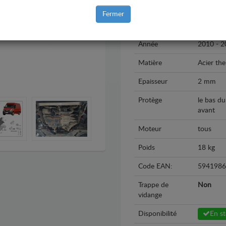
Marque
Opel
Fermer
Modèle
Opel Mo
Année
2010 - 2
Matière
Acier th
Epaisseur
2 mm
Protège
le bas du
avant
Moteur
tous
Poids
18 kg
Code EAN:
5941986
Trappe de
Non
vidange
Disponibilité
En s