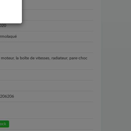
vano
020
ermolaqué
 moteur, la boîte de vitesses, radiateur, pare-choc
206206
tock