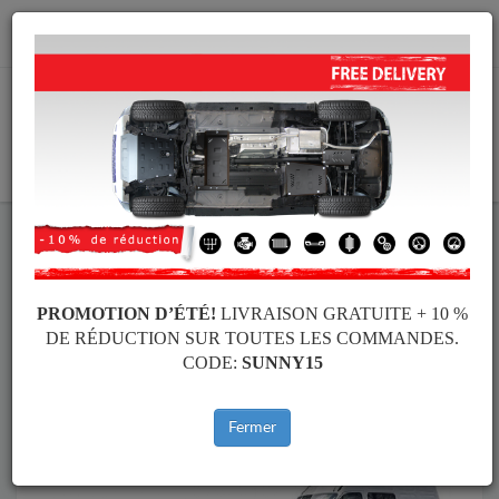
info@cachesousmoteur.fr
PANIER
Cache Sous Moteur Opel
Cache Sous Moteur Opel Movano
Marques
Marque
PROMOTION D’ÉTÉ!
LIVRAISON GRATUITE + 10 %
DE RÉDUCTION SUR TOUTES LES COMMANDES.
CODE:
SUNNY15
Retour au catalogue
Fermer