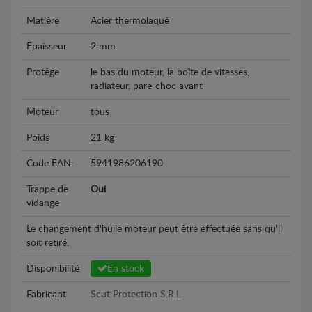
Matière
Acier thermolaqué
Epaisseur
2 mm
Protège
le bas du moteur, la boîte de vitesses,
radiateur, pare-choc avant
Moteur
tous
Poids
21 kg
Code EAN:
5941986206190
Trappe de
Oui
vidange
Le changement d'huile moteur peut être effectuée sans qu'il
soit retiré.
Disponibilité
En stock
Fabricant
Scut Protection S.R.L