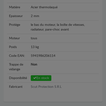
Matière
Acier thermolaqué
Epaisseur
2 mm
Protège
le bas du moteur, la boîte de vitesses,
radiateur, pare-choc avant
Moteur
tous
Poids
13 kg
Code EAN:
5941986206114
Trappe de
Non
vidange
Disponibilité
En stock
Fabricant
Scut Protection S.R.L