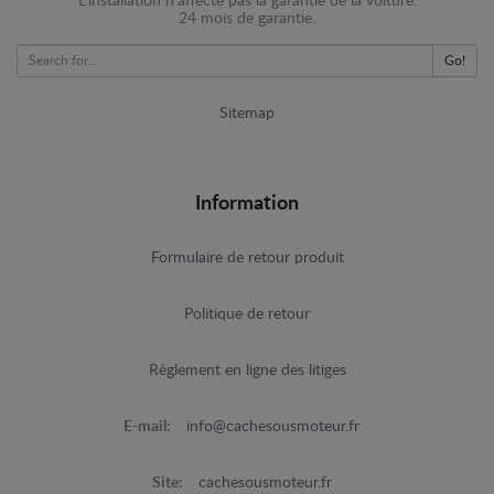
L'installation n'affecte pas la garantie de la voiture.
24 mois de garantie.
Go!
Sitemap
Information
Formulaire de retour produit
Politique de retour
Règlement en ligne des litiges
E-mail:
info@cachesousmoteur.fr
Site:
cachesousmoteur.fr