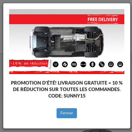
info@cachesousmoteur.fr
PANIER
Cache Sous Moteur Opel
Cache Sous Moteur Opel Crossland X
Marques
Marque
PROMOTION D’ÉTÉ!
LIVRAISON GRATUITE + 10 %
DE RÉDUCTION SUR TOUTES LES COMMANDES.
CODE:
SUNNY15
Retour au catalogue
Fermer