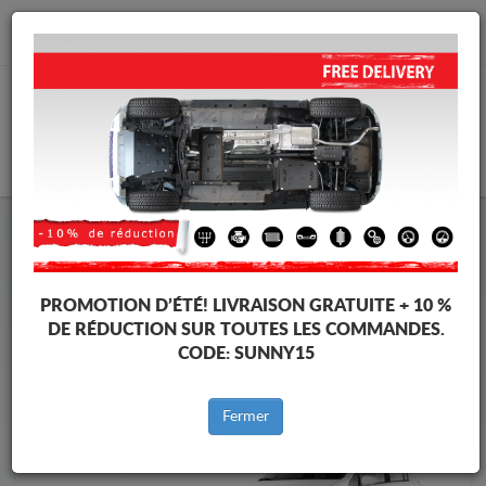
info@cachesousmoteur.fr
PANIER
Cache Sous Moteur Opel
Cache Sous Moteur Opel Corsa
Marques
Marque
PROMOTION D’ÉTÉ!
LIVRAISON GRATUITE + 10 %
DE RÉDUCTION SUR TOUTES LES COMMANDES.
CODE:
SUNNY15
Retour au catalogue
Fermer