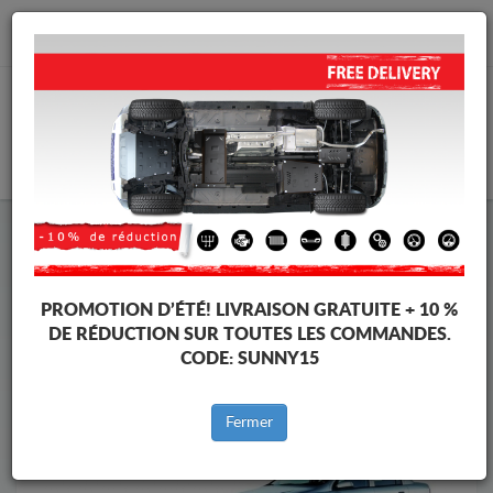
info@cachesousmoteur.fr
PANIER
Cache Sous Moteur Opel
Cache Sous Moteur Opel Astra
Marques
Marque
PROMOTION D’ÉTÉ!
LIVRAISON GRATUITE + 10 %
DE RÉDUCTION SUR TOUTES LES COMMANDES.
CODE:
SUNNY15
Retour au catalogue
Fermer