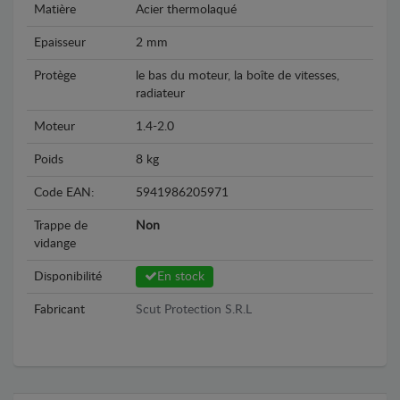
Matière
Acier thermolaqué
Epaisseur
2 mm
Protège
le bas du moteur, la boîte de vitesses,
radiateur
Moteur
1.4-2.0
Poids
8 kg
Code EAN:
5941986205971
Trappe de
Non
vidange
Disponibilité
En stock
Fabricant
Scut Protection S.R.L