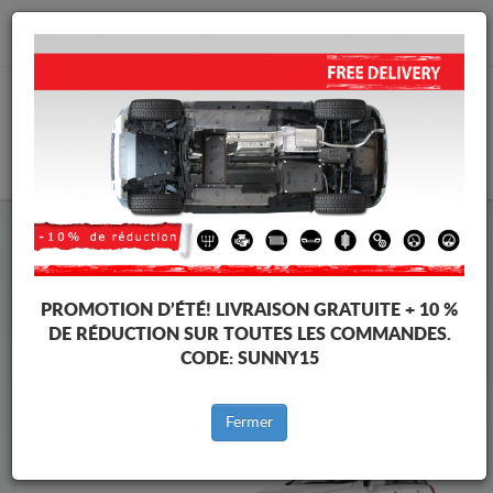
info@cachesousmoteur.fr
PANIER
Cache Sous Moteur Opel
Cache Sous Moteur Opel Antara
Marques
Marque
PROMOTION D’ÉTÉ!
LIVRAISON GRATUITE + 10 %
DE RÉDUCTION SUR TOUTES LES COMMANDES.
CODE:
SUNNY15
Retour au catalogue
Fermer