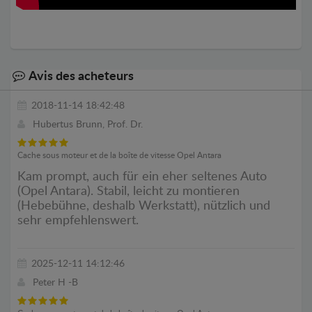
Avis des acheteurs
2018-11-14 18:42:48
Hubertus Brunn, Prof. Dr.
Cache sous moteur et de la boîte de vitesse Opel Antara
Kam prompt, auch für ein eher seltenes Auto
(Opel Antara). Stabil, leicht zu montieren
(Hebebühne, deshalb Werkstatt), nützlich und
sehr empfehlenswert.
2025-12-11 14:12:46
Peter H -B