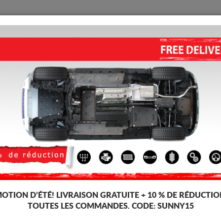
PROTECTION
ACCUEIL
LIVRAISON
AVIS
ssan Terrano
CACHE SOUS MOTEUR NISSAN
5.00
out of
5
stars based on
Code d'article: 16.120
215 
208
TT
OTION D’ÉTÉ!
LIVRAISON GRATUITE + 10 % DE RÉDUCTIO
TOUTES LES COMMANDES. CODE:
SUNNY15
Marque
Nis