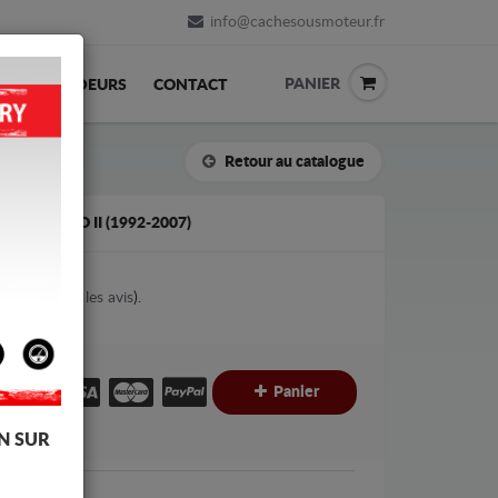
info@cachesousmoteur.fr
PANIER
REVENDEURS
CONTACT
Retour au catalogue
 TERRANO II (1992-2007)
4
votes (
Voir les avis
).
€
€
Panier
C
N SUR
san