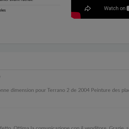
bles
n
e bonne dimension pour Terrano 2 de 2004 Peinture des pl
fetto. Ottima la comunicazione con il venditore. Grazie, 