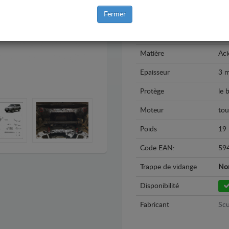
Fermer
Modèle
Nis
Année
199
Matière
Aci
Epaisseur
3 
Protège
le 
Moteur
tou
Poids
19 
Code EAN:
59
Trappe de vidange
No
Disponibilité
Fabricant
Scu