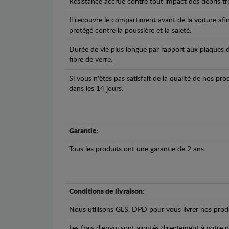
Résistance accrue contre tout impact des débris tro
Il recouvre le compartiment avant de la voiture afi
protégé contre la poussière et la saleté.
Durée de vie plus longue par rapport aux plaques d
fibre de verre.
Si vous n'êtes pas satisfait de la qualité de nos pr
dans les 14 jours.
Garantie:
Tous les produits ont une garantie de 2 ans.
Conditions de livraison:
Nous utilisons GLS, DPD pour vous livrer nos produ
Les frais d'envoi sont ajoutés directement à votre p