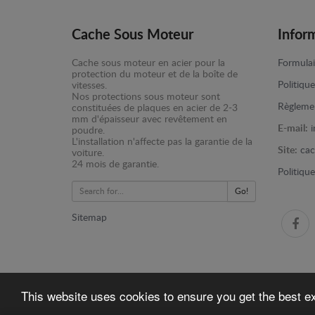
Cache Sous Moteur
Infor
Cache sous moteur en acier pour la
Formulai
protection du moteur et de la boîte de
Politiqu
vitesses.
Nos protections sous moteur sont
Règlemen
constituées de plaques en acier de 2-3
mm d'épaisseur avec revêtement en
E-mail:
poudre.
L'installation n'affecte pas la garantie de la
Site:
cac
voiture.
24 mois de garantie.
Politiqu
Go!
Sitemap
This website uses cookies to ensure you get the best 