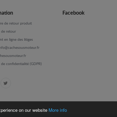
mation
Facebook
re de retour produit
e de retour
t en ligne des litiges
info@cachesousmoteur.fr
hesousmoteur.fr
e de confidentialité (GDPR)
experience on our website
More info