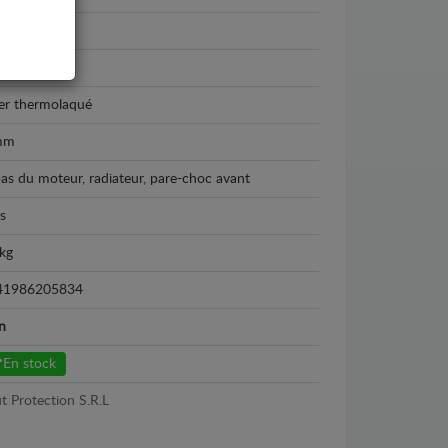
san Terrano
2 - 2007
er thermolaqué
mm
bas du moteur, radiateur, pare-choc avant
s
kg
41986205834
n
En stock
t Protection S.R.L