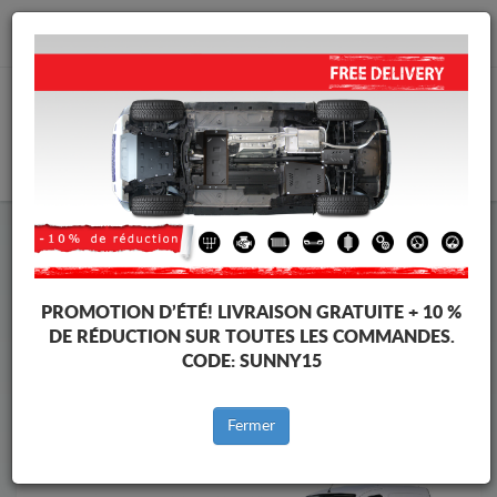
info@cachesousmoteur.fr
PANIER
Cache Sous Moteur Nissan
Cache Sous Moteur Nissan NV250
Marques
Marque
PROMOTION D’ÉTÉ!
LIVRAISON GRATUITE + 10 %
DE RÉDUCTION SUR TOUTES LES COMMANDES.
CODE:
SUNNY15
Retour au catalogue
Fermer