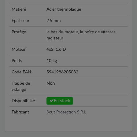
Matière
Acier thermolaqué
Epaisseur
2.5 mm
Protège
le bas du moteur, la boîte de vitesses,
radiateur
Moteur
4x2, 1.6 D
Poids
10 kg
Code EAN:
5941986205032
Trappe de
Non
vidange
Disponibilité
En stock
Fabricant
Scut Protection S.R.L