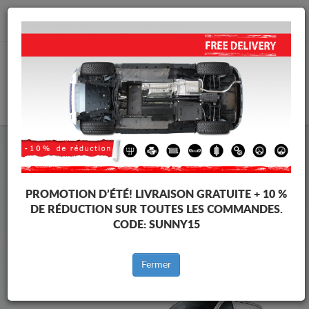
info@cachesousmoteur.fr
PANIER
Cache Sous Moteur Mercedes
Cache Sous Moteur Mercedes Vito
Marques
Marque
PROMOTION D’ÉTÉ!
LIVRAISON GRATUITE + 10 %
DE RÉDUCTION SUR TOUTES LES COMMANDES.
CODE:
SUNNY15
Retour au catalogue
Fermer